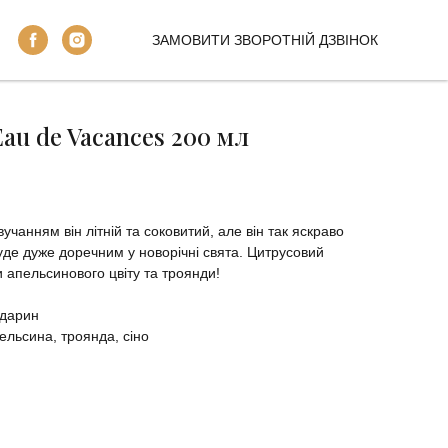
ЗАМОВИТИ ЗВОРОТНІЙ ДЗВІНОК
au de Vacances 200 мл
учанням він літній та соковитий, але він так яскраво
де дуже доречним у новорічні свята. Цитрусовий
 апельсинового цвіту та троянди!
ндарин
пельсина, троянда, сіно