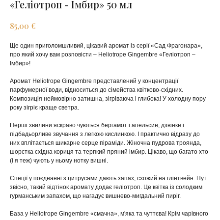
«Геліотроп - Імбир» 50 мл
€
85,00
Ще один приголомшливий, цікавий аромат із серії «Сад Фрагонара»,
про який хочу вам розповісти – Heliotrope Gingembre «Геліотроп –
Імбир»!
Аромат Heliotrope Gingembre представлений у концентрації
парфумерної води, відноситься до сімейства квітково-східних.
Композиція неймовірно затишна, зігріваюча і глибока! У холодну пору
року зігріє краще светра.
Перші хвилини яскраво чуються бергамот і апельсин, дзвінке і
підбадьорливе звучання з легкою кислинкою. І практично відразу до
них вплітається шикарне серце піраміди. Жіночна пудрова троянда,
шорстка східна кориця та терпкий пряний імбир. Цікаво, що багато хто
(і я теж) чують у ньому нотку вишні.
Спеції у поєднанні з цитрусами дають запах, схожий на глінтвейн. Ну і
звісно, ​​такий відтінок аромату додає геліотроп. Це квітка із солодким
гурманським запахом, що нагадує вишнево-мигдальний пиріг.
База у Heliotrope Gingembre «смачна», м'яка та чуттєва! Крім чарівного