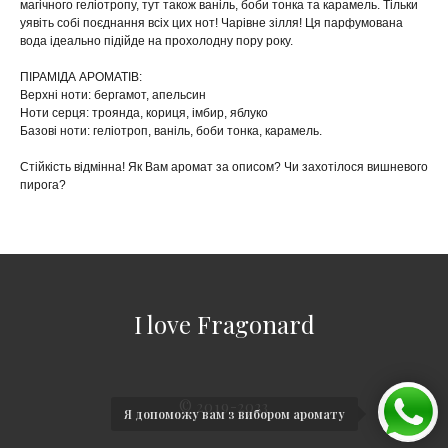
магічного геліотропу, тут також ваніль, боби тонка та карамель. Тільки
уявіть собі поєднання всіх цих нот! Чарівне зілля! Ця парфумована
вода ідеально підійде на прохолодну пору року.
ПІРАМІДА АРОМАТІВ:
Верхні ноти: бергамот, апельсин
Ноти серця: троянда, кориця, імбир, яблуко
Базові ноти: геліотроп, ваніль, боби тонка, карамель.
Стійкість відмінна! Як Вам аромат за описом? Чи захотілося вишневого
пирога?
I love Fragonard
© 2019-2023
Я допоможу вам з вибором аромату