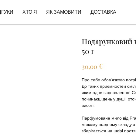
ДГУКИ
ХТО Я
ЯК ЗАМОВИТИ
ДОСТАВКА
Подарунковий н
50 г
€
30,00
Про себе обов'язково пот
До таких приємностей смі
яким одне задоволення! Са
починаєш день у душі, от
висоті.
Парфумоване мило від Frago
м'якому щадному складу 
зберігається на шкірі прот