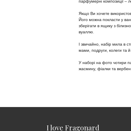
парфумерні композиції – л
Якщо Ви хочете використов
Його можна покласти у ва
зберігати в ящику з білизн
вуаллю.
І звичайно, набір мила в с
мами, подруги, колеги та й
У наборі на фото чотири п
жасмину, фіалки та вербен
I love Fragonard