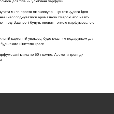
осьйон для тіла чи улюблені парфуми.
увати мило просто як аксесуар – це теж чудова ідея.
нній і насолоджуватися ароматною хмарою або навіть
ою - тоді Ваші речі будуть оповиті тонкою парфумованою
тильній картонній упаковці буде класним подарунком для
 будь-якого цінителя краси.
арфумовані мила по 50 г кожне. Аромати троянди,
и.