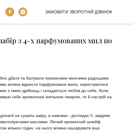
ЗАМОВИТИ ЗВОРОТНІЙ ДЗВІНОК
абір з 4-х парфумованих мил по
рібно дбати та балувати приємними жіночими радощами.
ливо можна віднести парфумоване мило, користуватися
ме з таких дрібниць і складається любов до себе. Коли
очивши себе ароматною мильною хмарою, то й настрій на
nard не сушить шкіру, а навпаки - доглядає її, завдяки
з зволожуючими маслами. Легкий ароматний шлейф
ягом кількох годин, на нього можна нашарувати інші