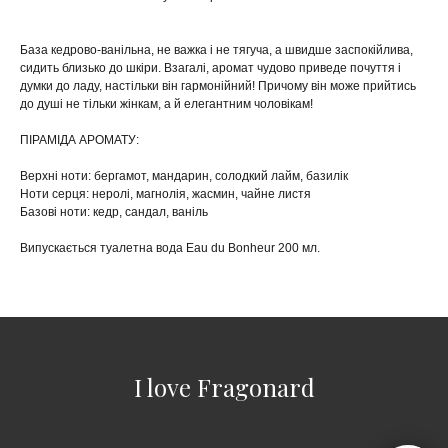
База кедрово-ванільна, не важка і не тягуча, а швидше заспокійлива,
сидить близько до шкіри. Взагалі, аромат чудово приведе почуття і
думки до ладу, настільки він гармонійний! Причому він може прийтись
до душі не тільки жінкам, а й елегантним чоловікам!
ПІРАМІДА АРОМАТУ:
Верхні ноти: бергамот, мандарин, солодкий лайм, базилік
Ноти серця: неролі, магнолія, жасмин, чайне листя
Базові ноти: кедр, сандал, ваніль
Випускається туалетна вода Eau du Bonheur 200 мл.
I love Fragonard