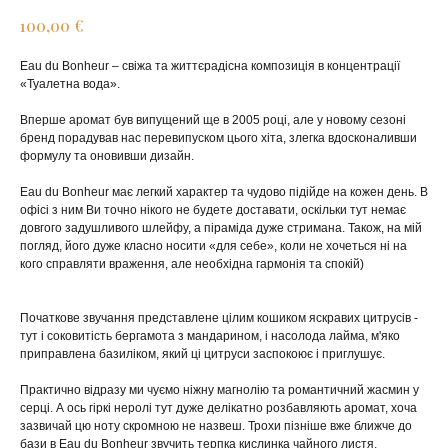
€
100,00
Eau du Bonheur – свіжа та життєрадісна композиція в концентрації
«Туалетна вода».
Вперше аромат був випущений ще в 2005 році, але у новому сезоні
бренд порадував нас перевипуском цього хіта, злегка вдосконаливши
формулу та оновивши дизайн.
Eau du Bonheur має легкий характер та чудово підійде на кожен день. В
офісі з ним Ви точно нікого не будете доставати, оскільки тут немає
довгого задушливого шлейфу, а піраміда дуже стримана. Також, на мій
погляд, його дуже класно носити «для себе», коли не хочеться ні на
кого справляти враження, але необхідна гармонія та спокій)
Початкове звучання представлене цілим кошиком яскравих цитрусів -
тут і соковитість бергамота з мандарином, і насолода лайма, м'яко
приправлена ​​базиліком, який ці цитруси заспокоює і приглушує.
Практично відразу ми чуємо ніжну магнолію та романтичний жасмин у
серці. А ось гіркі неролі тут дуже делікатно розбавляють аромат, хоча
зазвичай цю ноту скромною не назвеш. Трохи пізніше вже ближче до
бази в Eau du Bonheur звучить терпка кислинка чайного листя.