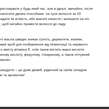
истовувати у будь-який час, але в ідеалі, звичайно, після
наносити двома способами: на сухе волосся за 10
ати їм м'якість, або взагалі нанести і залишити на ніч
 щоб негайно привести волосся до ладу.
го масла швидко зникає сухість, дерматити, екземи,
вий засіб для позбавлення від пігментації та нерівного
о вмісту вітаміну Е, олія також містить жирні кислоти
тинову кислоту, ферулову, стеаринову, а також потужний
квален.
кодуєте – це дуже дієвий, рідкісний за своїм складом
ою та ароматом!