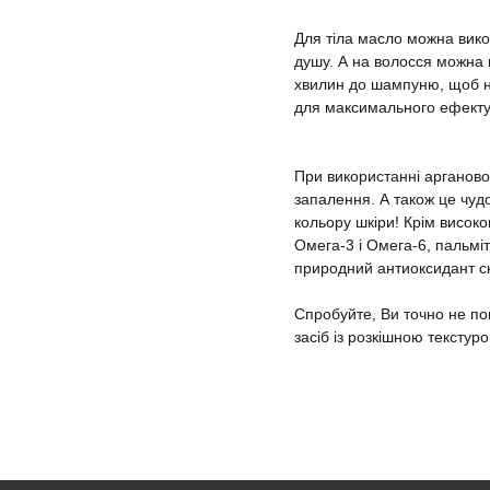
Для тіла масло можна викор
душу. А на волосся можна 
хвилин до шампуню, щоб над
для максимального ефекту,
При використанні арганово
запалення. А також це чудо
кольору шкіри! Крім високог
Омега-3 і Омега-6, пальмі
природний антиоксидант с
Спробуйте, Ви точно не пош
засіб із розкішною текстур