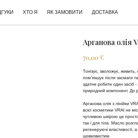
ДГУКИ
ХТО Я
ЯК ЗАМОВИТИ
ДОСТАВКА
Арганова олія 
€
70,00
Тонізує, зволожує, живить,
пом'якшує після засмаги та
здатне робити один засіб -
природний компонент. До р
Арганова олія з лінійки VR
всієї косметики VRAI не міс
чутливою шкірою це просто
так і для тіла. Масло розг
регенеруючі властивості, а
шовковистим.