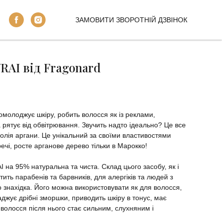
ЗАМОВИТИ ЗВОРОТНІЙ ДЗВІНОК
VRAI від Fragonard
 омолоджує шкіру, робить волосся як із реклами,
 рятує від обвітрювання. Звучить надто ідеально? Це все
 олія аргани. Це унікальний за своїми властивостями
ечі, росте арганове дерево тільки в Марокко!
AI на 95% натуральна та чиста. Склад цього засобу, як і
тить парабенів та барвників, для алергіків та людей з
 знахідка. Його можна використовувати як для волосся,
ладжує дрібні зморшки, приводить шкіру в тонус, має
 волосся після нього стає сильним, слухняним і