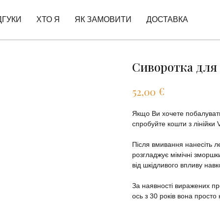
ДГУКИ
ХТО Я
ЯК ЗАМОВИТИ
ДОСТАВКА
Сиворотка для 
€
52,00
Якщо Ви хочете побалуват
спробуйте кошти з лінійки 
Після вмивання нанесіть л
розгладжує мімічні зморшк
від шкідливого впливу на
За наявності виражених пр
ось з 30 років вона просто 