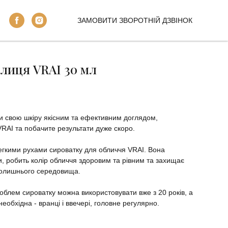
ЗАМОВИТИ ЗВОРОТНІЙ ДЗВІНОК
лиця VRAI 30 мл
и свою шкіру якісним та ефективним доглядом,
VRAI та побачите результати дуже скоро.
егкими рухами сироватку для обличчя VRAI. Вона
и, робить колір обличчя здоровим та рівним та захищає
вколишнього середовища.
облем сироватку можна використовувати вже з 20 років, а
необхідна - вранці і ввечері, головне регулярно.