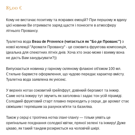
€
85,00
Кому не вистачає позитиву та яскравих емоцій? При першому ж вдиху
цієї новинки Ви отримаєте заряд щастя і понесете в атмосферу
літнього Провансу.
Туалетна вода
Beau de Provence (читається як "Бо де Прованс")
з
нової колекції "Аромати Провансу" - це соковита фруктова композиція,
ідеальна для спекотних літніх днів. Хоча хто знає-може і взимку вона
не дасть Вам занудьгувати?))
Випускається новинка у гарному скляному флаконі об'ємом 100 мл.
Стильне барвисте оформлення, що чудово передає характер вмісту.
Туалетна вода заявлена ​​як унісекс.
У верхніх нотах соковитий грейпфрут, дзвінкий бергамот та інжир.
Саме нота інжиру тут звучить як заголовна і задає тон усій піраміді.
Солодкий фруктовий старт плавно переходить у серце, де аромат стає
свіжішим і терпкішим за рахунок м'яти та базиліка.
Також у серці є тропічна нотка іланг-ілангу — тільки уявіть це
оригінальне поєднання солодкої квітки, пряної зелені та інжиру! Дуже
цікаво, як такий тандем розкриється на чоловічій шкірі.